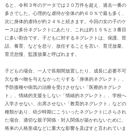
ると、令和３年のデータでは２０万件を超え、過去一番の
多さでした。心理的な虐待が全体の約６０％で最も多く、
次に身体的虐待が約２４％と続きます。今回の女の子のケ
ースは多分ネグレクトにあたり、これは約１５％と３番目
に多い割合です。子どもに対するネグレクトは、保護、世
話、養育、などを怠り、放任することを言い、育児放棄、
育児怠慢、監護放棄と呼ばれます。
子どもの場合、一人で長期間放置したり、成長に必要不可
欠な食べ物を与えなかったりする「身体的ネグレクト」、
予防接種や病気の治療を受けさせない「医療的ネグレク
ト」、情緒的支援をしない「情緒的ネグレクト」、学校へ
入学させない、出席させない「教育的ネグレクト」などの
種類があり、幼少時期にこういったネグレクトにさらされ
た場合、適切な親子関係・対人関係が築かれないために、
将来の人格形成などに重大な影響を及ぼすと言われていま