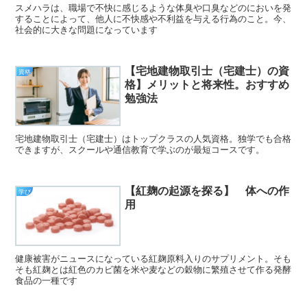
スメハラは、職場で不快に感じるような体臭や口臭などのにおいを発
することによって、他人に不快感や不利益を与える行為のこと。今、
社会的に大きな問題になっています
【宅地建物取引士（宅建士）の資
資格
格】メリットと将来性。おすすめ
勉強法
宅地建物取引士（宅建士）はトップクラスの人気資格。独学でも合格
できますが、スクールや通信教育で学ぶのが最短コースです。
【紅麹の起源を探る】 体への作
学び
用
健康被害がニュースになっている紅麹原料入りのサプリメント。そも
そも紅麹とは紅色のカビ菌を米や麦などの穀物に繁殖させて作る発酵
食品の一種です