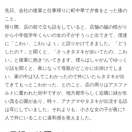
先日、会社の後輩と仕事帰りに町中華で夕食をとった後の
こと。
帰り際、店の前で立ち話をしていると、店舗の脇の暗がり
から小学低学年くらいの女の子がすうっと出てきて、僕達
に「こわい、こわいよぅ」と語りかけてきました。「どう
したの？」と聞くと、「さっきタヌキが歩いてたの、こわ
い」と後輩に抱きついてきます。僕らはしゃがんでゆっく
り話を聞くと、夜になって母親がどこかに出掛けてしま
い、家の中は1人でこわかったので外にいたらタヌキが出
てきてもっとこわかった、とのこと。店の周りはアスファ
ルトに覆われた街中ですが、地方都市らしく近隣に緑が生
い茂る公園があり、時々、アナグマやタヌキが出没する話
は耳にしていました。それよりも、小さな女の子が夜に1
人で外にいることに違和感を覚えました。