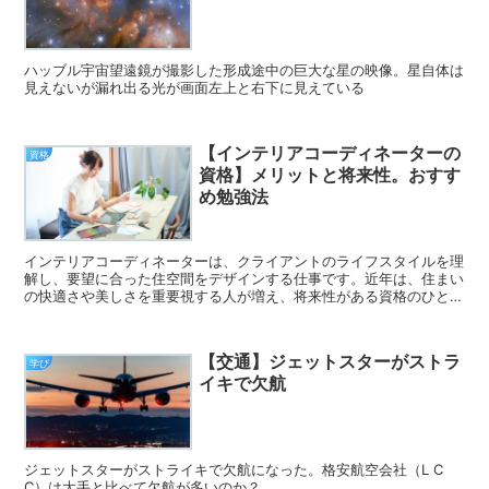
ハッブル宇宙望遠鏡が撮影した形成途中の巨大な星の映像。星自体は
見えないが漏れ出る光が画面左上と右下に見えている
【インテリアコーディネーターの
資格
資格】メリットと将来性。おすす
め勉強法
インテリアコーディネーターは、クライアントのライフスタイルを理
解し、要望に合った住空間をデザインする仕事です。近年は、住まい
の快適さや美しさを重要視する人が増え、将来性がある資格のひとつ
になっています。
【交通】ジェットスターがストラ
学び
イキで欠航
ジェットスターがストライキで欠航になった。格安航空会社（L C
C）は大手と比べて欠航が多いのか？