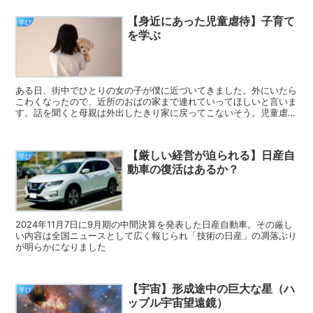
【身近にあった児童虐待】子育て
学び
を学ぶ
ある日、街中でひとりの女の子が僕に近づいてきました。外にいたら
こわくなったので、近所のおばの家まで連れていってほしいと言いま
す。話を聞くと母親は外出したきり家に戻ってこないそう。児童虐待
に初めて遭遇した瞬間でした。
【厳しい経営が迫られる】日産自
学び
動車の復活はあるか？
2024年11月7日に9月期の中間決算を発表した日産自動車。その厳し
い内容は全国ニュースとして広く報じられ「技術の日産」の凋落ぶり
が明らかになりました
【宇宙】形成途中の巨大な星（ハ
学び
ッブル宇宙望遠鏡）